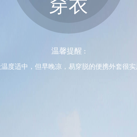
穿衣
温馨提醒 :
天温度适中，但早晚凉，易穿脱的便携外套很实