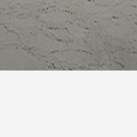
7天预
明天