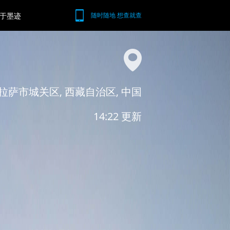
于墨迹
随时随地 想查就查
拉萨市城关区, 西藏自治区, 中国
14:22 更新