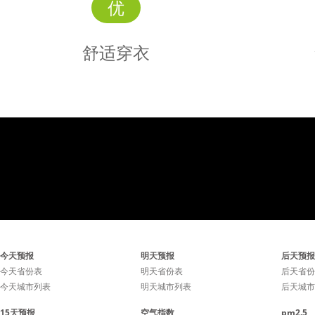
优
舒适穿衣
舒适
穿衣
白天温度适中，但早晚凉，
白天温度
今天预报
明天预报
后天预报
易穿脱的便携外套很实用。
易穿脱的
今天省份表
明天省份表
后天省份
今天城市列表
明天城市列表
后天城市
15天预报
空气指数
pm2.5