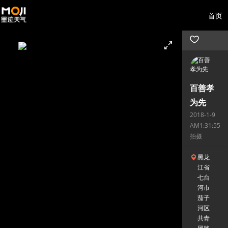
首页
百善孝
为先
2018-1-9
AM1:31:55
拍摄
黑龙
江省
七台
河市
茄子
河区
共青