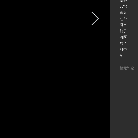
团路
87号
靠近
七台
河市
茄子
河区
茄子
河中
学
暂无评论