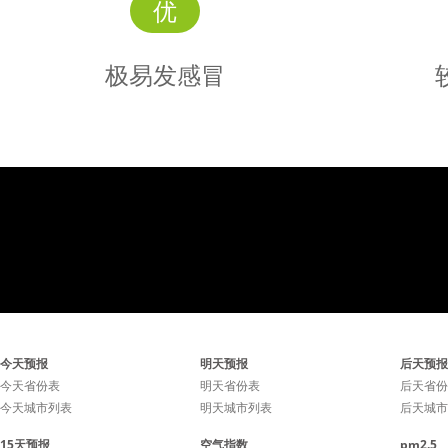
优
极易发感冒
极易发
感冒
感冒极易发生，避免去人群
感冒较易
今天预报
明天预报
后天预报
密集的场所，勤洗手勤通风
环境和清
今天省份表
明天省份表
后天省份
今天城市列表
明天城市列表
后天城市
有利于降低感冒几率。
利于降低
15天预报
空气指数
pm2.5