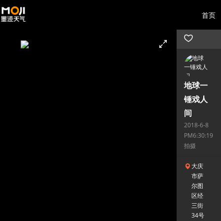
首页
地球一
锤戏人
间
2018-6-8
PM6:30:19
拍摄
大庆
市萨
尔图
区经
三街
34号