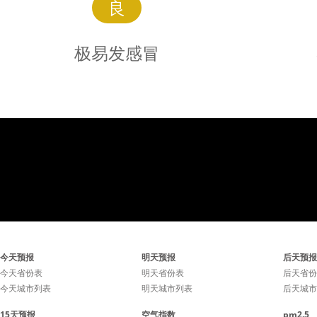
良
极易发感冒
极易发
感冒
感冒极易发生，避免去人群
感冒容易
今天预报
明天预报
后天预报
密集的场所，勤洗手勤通风
集的场所
今天省份表
明天省份表
后天省份
今天城市列表
明天城市列表
后天城市
有利于降低感冒几率。
15天预报
空气指数
pm2.5