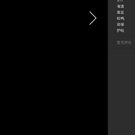
317
省道
靠近
松鸣
岩保
护站
暂无评论