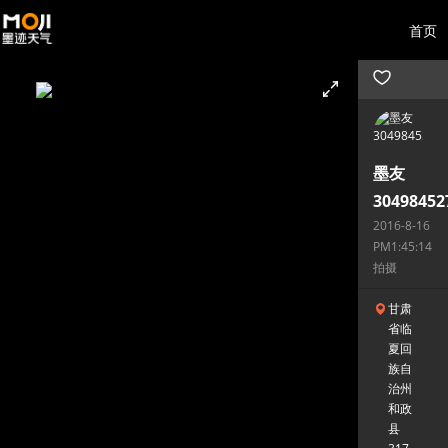
首页
墨友
30498452
2016-8-16
PM1:45:14
拍摄
甘肃
省临
夏回
族自
治州
和政
县