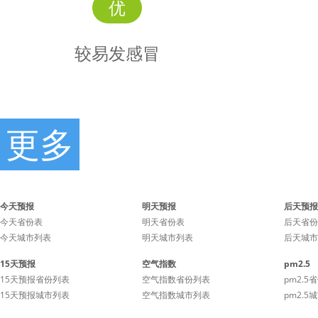
优
较易发感冒
更多
较易发
时景
感冒
今天预报
明天预报
后天预报
今天省份表
明天省份表
后天省份
今天城市列表
明天城市列表
后天城市
感冒较易发生，干净整洁的
感冒容易
15天预报
空气指数
pm2.5
环境和清新流通的空气都有
集的场所
15天预报省份列表
空气指数省份列表
pm2.5
利于降低感冒的几率，体质
15天预报城市列表
空气指数城市列表
pm2.5