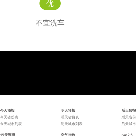
优
不宜洗车
不宜
洗车
不宜洗车，未来24小时内
不宜洗
今天预报
明天预报
后天预报
有雨，如果在此期间洗车，
有雨，如
今天省份表
明天省份表
后天省份
今天城市列表
明天城市列表
后天城市
雨水和路上的泥水可能会再
雨水和路
15天预报
空气指数
pm2.5