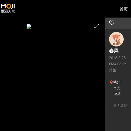
首页
春风
2018-8-28
PM4:08:15
拍摄
衢州
市龙
游县
暂无评论