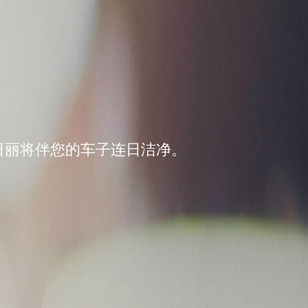
日丽将伴您的车子连日洁净。