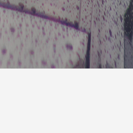
7天预
明天