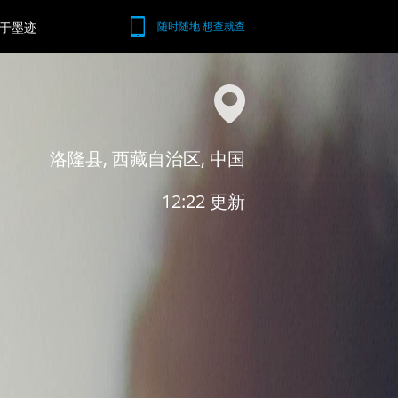
于墨迹
随时随地 想查就查
洛隆县, 西藏自治区, 中国
12:22 更新