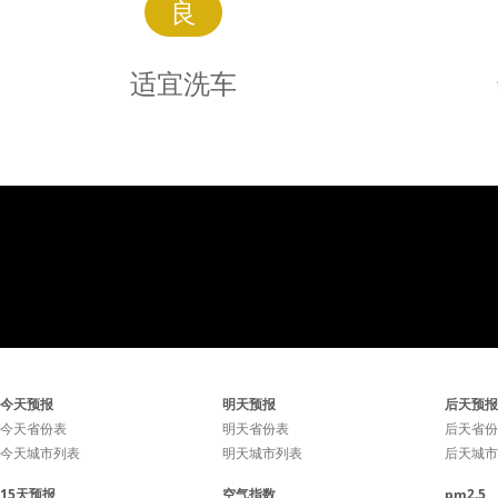
良
适宜洗车
适宜
洗车
适宜洗车，未来持续两天无
适宜洗车
今天预报
明天预报
后天预报
雨天气较好，适合擦洗汽
雨天气
今天省份表
明天省份表
后天省份
今天城市列表
明天城市列表
后天城市
车，蓝天白云、风和日丽将
车，蓝天
15天预报
空气指数
pm2.5