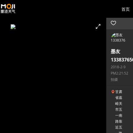
首页
墨友
13383765
2018-2-9
PM2:21:52
拍摄
甘肃
省嘉
峪关
市五
一南
路靠
近五