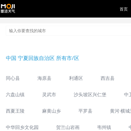
首页
中国 宁夏回族自治区 所有市/区
同心县
海原县
利通区
西吉县
六盘山镇
灵武市
沙头坡区兴仁堡
中
西夏王陵
麻黄山乡
平罗县
黄河·横城
中华回乡文化园
贺兰山岩画
韦州镇