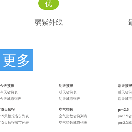
优
弱紫外线
更多
弱
时景
紫外线
今天预报
明天预报
后天预报
今天省份表
明天省份表
后天省份
今天城市列表
明天城市列表
后天城市
辐射较弱，请涂擦SPF12-
辐射弱，
15天预报
空气指数
pm2.5
15、PA+护肤品。
15天预报省份列表
空气指数省份列表
pm2.5
15天预报城市列表
空气指数城市列表
pm2.5