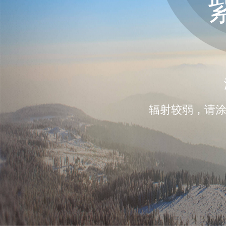
辐射较弱，请涂擦