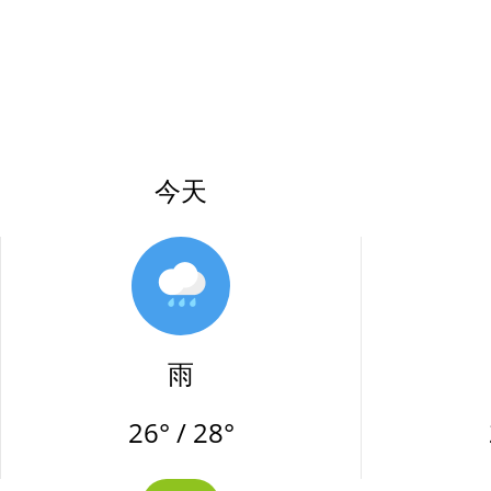
今天
雨
26° / 28°