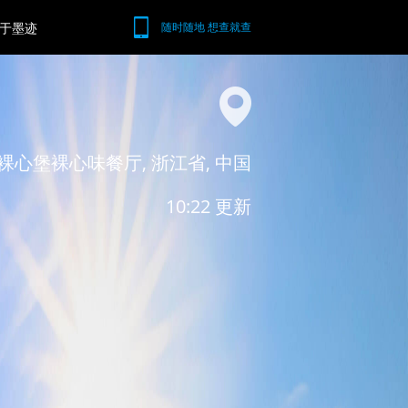
于墨迹
随时随地 想查就查
裸心堡裸心味餐厅, 浙江省, 中国
10:22 更新