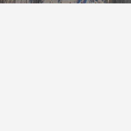
7天预
明天
雷阵雨
25° / 27°