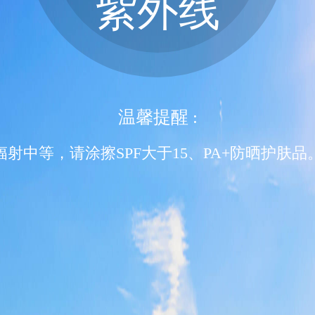
紫外线
温馨提醒 :
辐射中等，请涂擦SPF大于15、PA+防晒护肤品