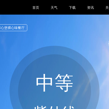
首页
天气
下载
资讯
关
裸心堡裸心味餐厅
中等