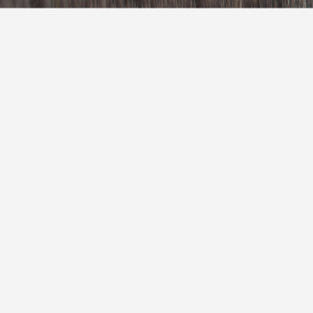
今天
雷阵雨
25° / 32°