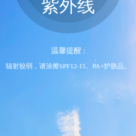
紫外线
温馨提醒 :
辐射较弱，请涂擦SPF12-15、PA+护肤品。