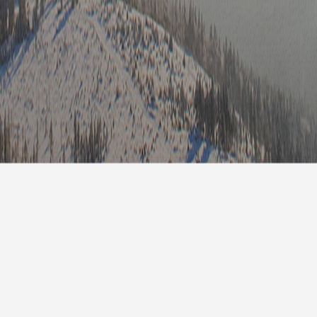
7天预
明天