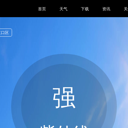
首页
天气
下载
资讯
关
京口区
强