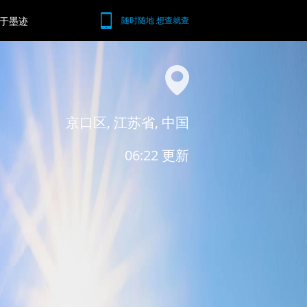
于墨迹
随时随地 想查就查
京口区, 江苏省, 中国
06:22 更新