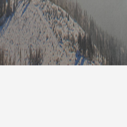
7天预
明天