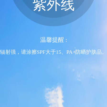
紫外线
温馨提醒 :
辐射强，请涂擦SPF大于15、PA+防晒护肤品。