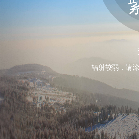
辐射较弱，请涂擦