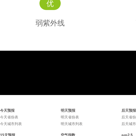
优
弱紫外线
弱
紫外线
辐射较弱，请涂擦SPF12-
辐射强
今天预报
明天预报
后天预报
15、PA+护肤品。
15、
今天省份表
明天省份表
后天省份
今天城市列表
明天城市列表
后天城市
15天预报
空气指数
pm2.5