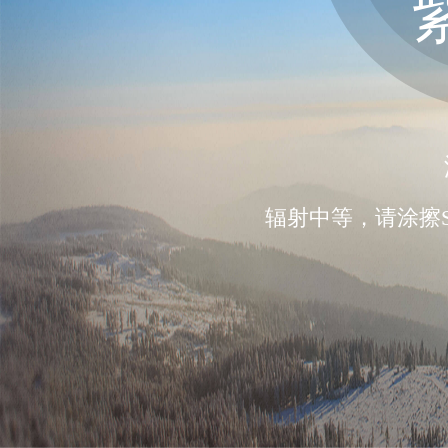
辐射中等，请涂擦S