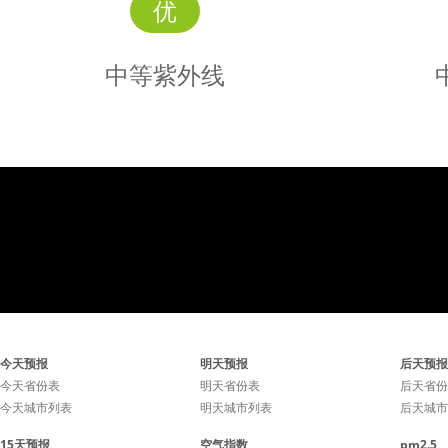
优
中等紫外线
中等
紫外线
辐射中等，请涂擦SPF大于
辐射中等
今天预报
明天预报
后天预报
15、PA+防晒护肤品。
15、
今天省份表
明天省份表
后天省份
今天城市列表
明天城市列表
后天城市
15天预报
空气指数
pm2.5