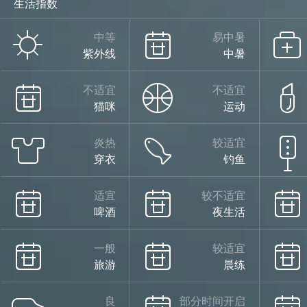
生活指数
中等
易中暑
紫外线
中暑
不适宜
不适宜
猫咪
运动
炎热
较适宜
穿衣
钓鱼
适宜
较不适宜
啤酒
夜生活
一般
较适宜
旅游
晨练
良
部分时间开启