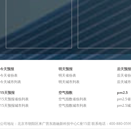
今天预报
明天预报
后天预报
今天省份表
明天省份表
后天省份
今天城市列表
明天城市列表
后天城市
15天预报
空气指数
pm2.5
15天预报省份列表
空气指数省份列表
pm2.5
15天预报城市列表
空气指数城市列表
pm2.5
公司地址：北京市朝阳区来广营东路融新科技中心C座15层 联系电话：400-880-059