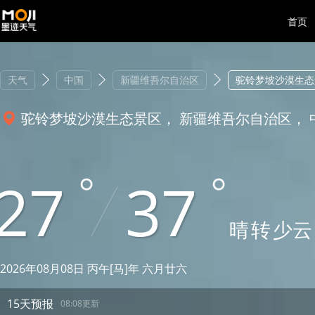
首页
天气
中国
新疆维吾尔自治区
驼铃梦坡沙漠生态
驼铃梦坡沙漠生态景区， 新疆维吾尔自治区， 
27
37
晴
转
少云
2026年08月08日 丙午[马]年 六月廿六
15天预报
08:08更新