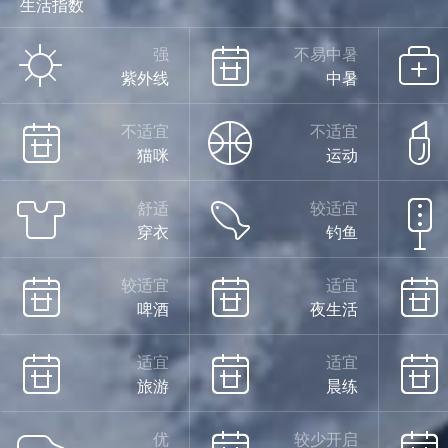
生活指数
强
不易中暑
紫外线
中暑
不适宜
不适宜
猫咪
运动
舒适
较适宜
穿衣
钓鱼
较适宜
适宜
啤酒
夜生活
适宜
适宜
旅游
晨练
优
较少开启