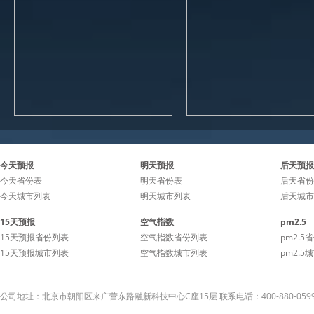
今天预报
明天预报
后天预报
今天省份表
明天省份表
后天省份
今天城市列表
明天城市列表
后天城市
15天预报
空气指数
pm2.5
15天预报省份列表
空气指数省份列表
pm2.5
15天预报城市列表
空气指数城市列表
pm2.5
公司地址：北京市朝阳区来广营东路融新科技中心C座15层 联系电话：400-880-059