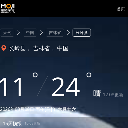
首页
天气
中国
吉林省
长岭县
长岭县， 吉林省， 中国
11
24
晴
12:08更新
2026年08月08日 丙午[马]年 六月廿六
15天预报
10:08更新