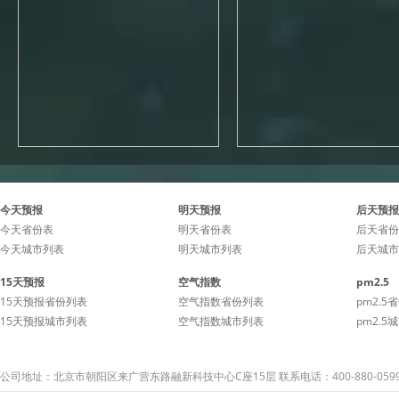
今天预报
明天预报
后天预报
今天省份表
明天省份表
后天省份
今天城市列表
明天城市列表
后天城市
15天预报
空气指数
pm2.5
15天预报省份列表
空气指数省份列表
pm2.5
15天预报城市列表
空气指数城市列表
pm2.5
公司地址：北京市朝阳区来广营东路融新科技中心C座15层 联系电话：400-880-059