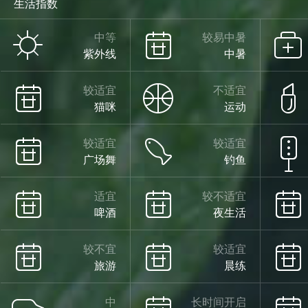
生活指数
中等
较易中暑
紫外线
中暑
较适宜
不适宜
猫咪
运动
较适宜
较适宜
广场舞
钓鱼
适宜
较不适宜
啤酒
夜生活
较不宜
较适宜
旅游
晨练
中
长时间开启