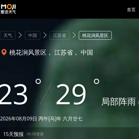
首页
天气
中国
江苏省
桃花涧风景区
桃花涧风景区， 江苏省， 中国
23
29
局部阵雨
2026年08月09日 丙午[马]年 六月廿七
15天预报
06:08更新