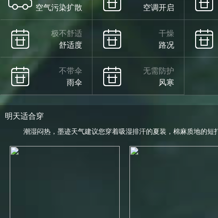
空气污染扩散
空调开启
极不舒适
干燥
舒适度
路况
不带伞
无需防护
雨伞
风寒
明天适合穿
潮湿闷热，墨迹天气建议您穿着吸湿排汗的夏装，棉麻质地的短