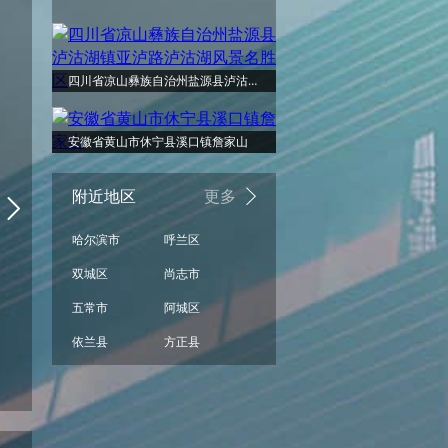
周日
周一
周二
周三
周四
周五
阵雨
少云
阴
阴
阵雨
阵雨
四川省凉山彝族自治州盐源县泸沽湖镇亚泸路泸沽湖风景名胜区
30°
30°
30°
29°
29°
29°
安徽省黄山市休宁县溪口镇詹家山
附近地区
更多
哈尔滨市
呼兰区
21°
21°
21°
21°
21°
20°
双城区
尚志市
五常市
阿城区
依兰县
方正县
阴
阴
阵雨
阵雨
阴
少云
08/16
08/17
08/18
08/19
08/20
08/21