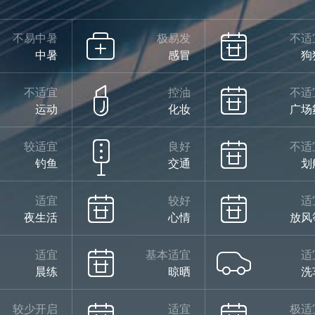
不易中暑
极易发
不适
中暑
感冒
狗
不适宜
控油
不适
运动
化妆
广场
较适宜
良好
不适
钓鱼
交通
划
适宜
较好
适
夜生活
心情
放风
适宜
基本适宜
适
晨练
晾晒
洗
较少开启
适宜
极适