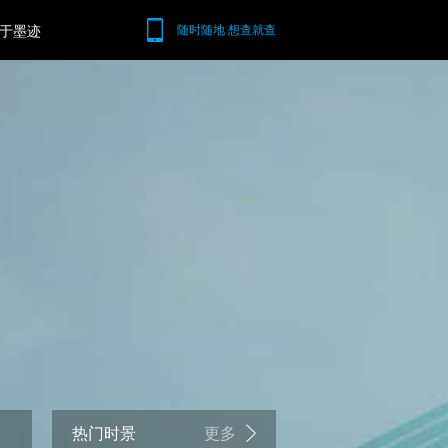
于墨迹
随时随地 想查就查
热门时景
更多