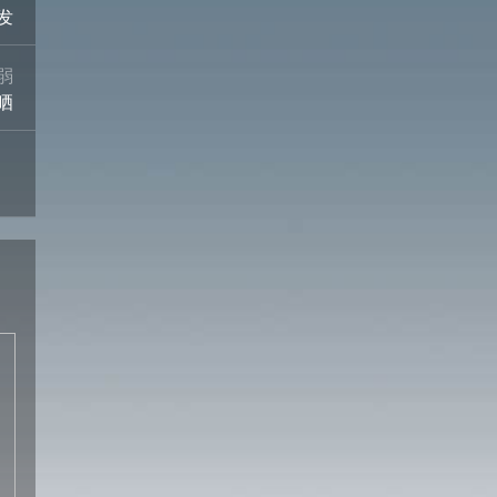
发
弱
晒