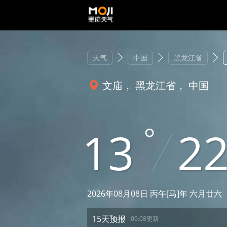
天气
中国
黑龙江省
文庙， 黑龙江省， 中国
13
2
2026年08月08日 丙午[马]年 六月廿六
15天预报
09:08更新