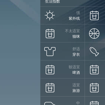
生活指数
强
紫外线
不太适宜
猫咪
舒适
穿衣
较适宜
啤酒
适宜
旅游
中