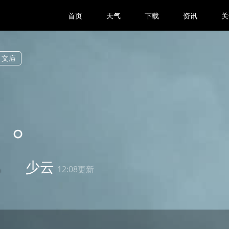
首页
天气
下载
资讯
关
文庙
2
少云
12:08更新