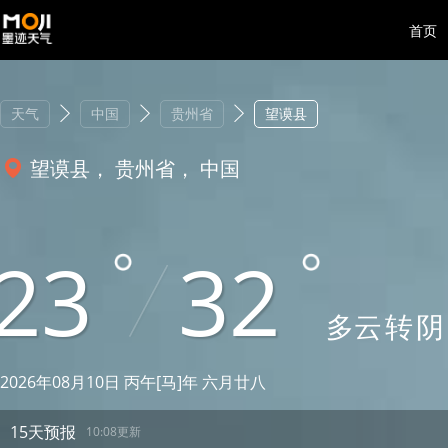
首页
天气
中国
贵州省
望谟县
望谟县， 贵州省， 中国
23
32
多云
转
阴
2026年08月10日 丙午[马]年 六月廿八
15天预报
10:08更新