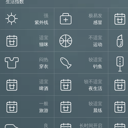
生活指数
强
极易发
紫外线
感冒
适宜
不适宜
猫咪
运动
闷热
较适宜
穿衣
钓鱼
适宜
较不适宜
啤酒
夜生活
一般
较适宜
旅游
晨练
良
长时间开启