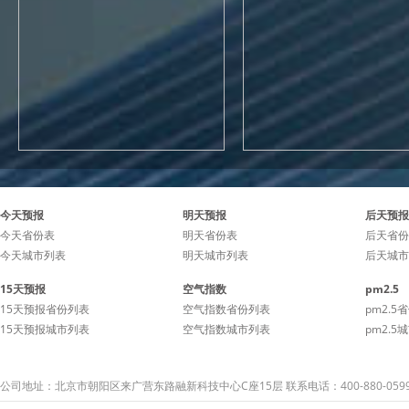
今天预报
明天预报
后天预报
今天省份表
明天省份表
后天省份
今天城市列表
明天城市列表
后天城市
15天预报
空气指数
pm2.5
15天预报省份列表
空气指数省份列表
pm2.5
15天预报城市列表
空气指数城市列表
pm2.5
公司地址：北京市朝阳区来广营东路融新科技中心C座15层 联系电话：400-880-059