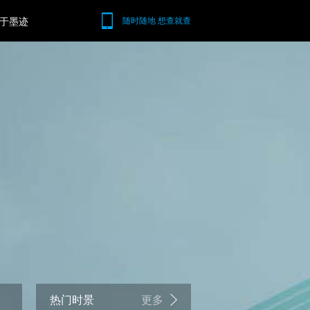
于墨迹
随时随地 想查就查
热门时景
更多