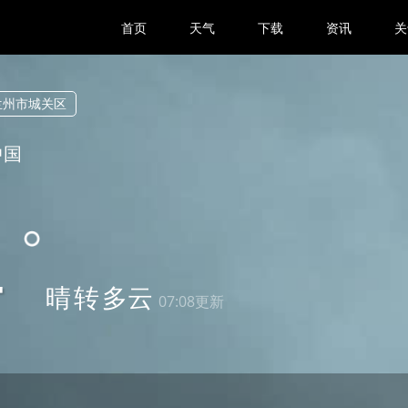
首页
天气
下载
资讯
关
兰州市城关区
中国
4
晴
转
多云
07:08更新