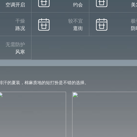
空调开启
约会
美
干燥
较不宜
极
路况
逛街
防
无需防护
风寒
排汗的夏装，棉麻质地的短打扮是不错的选择。