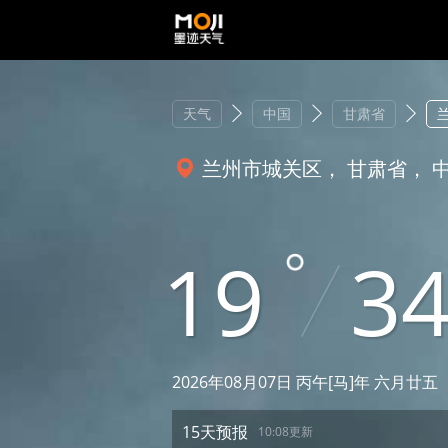
天气
中国
甘肃省
兰州市城关区， 甘肃省， 
19
3
2026年08月07日 丙午[马]年 六月廿五
15天预报
10:08更新