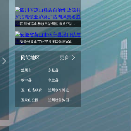
周六
周日
周一
周二
周三
周四
阴
阴
晴
晴
阴
小雨
四川省凉山彝族自治州盐源县泸沽湖镇亚泸路泸沽湖风景名胜区
32°
31°
安徽省黄山市休宁县溪口镇詹家山
29°
27°
25°
23°
附近地区
更多
兰州市
永登县
19°
18°
16°
榆中县
皋兰县
15°
15°
14°
五一山省级森林生态旅游区
兰州水车博览园
五泉山公园
兰州吐鲁沟国家森林公园
阴
晴
阴
阴
小雨
小雨
08/15
08/16
08/17
08/18
08/19
08/20