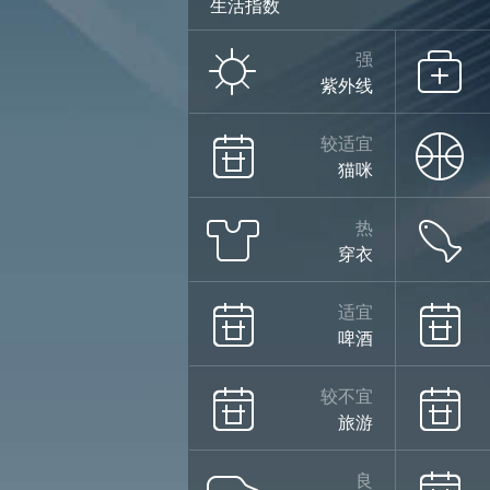
生活指数
强
紫外线
较适宜
猫咪
热
穿衣
适宜
啤酒
较不宜
旅游
良