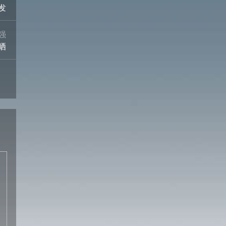
发
强
晒