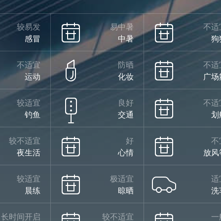
较易发
易中暑
不适
感冒
中暑
狗
不适宜
防晒
不适
运动
化妆
广场
较适宜
良好
不适
钓鱼
交通
划
较不适宜
好
不
夜生活
心情
放风
较适宜
极适宜
适
晨练
晾晒
洗
长时间开启
较不适宜
一