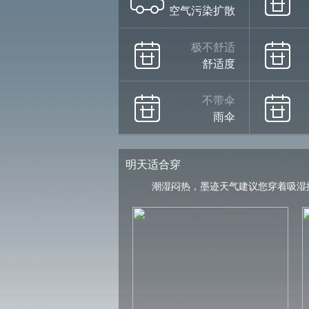
空气污染扩散
极不舒适
舒适度
不带伞
雨伞
明天适合穿
潮湿闷热，墨迹天气建议您穿着吸湿