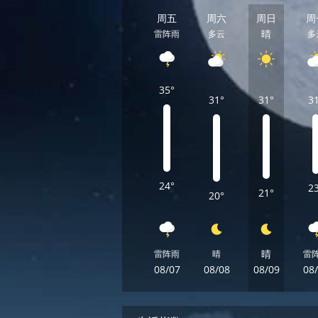
周五
周六
周日
周
晴
雷阵雨
多云
多
35°
31°
31°
3
24°
2
21°
20°
晴
雷阵雨
晴
雷
08/07
08/08
08/09
08