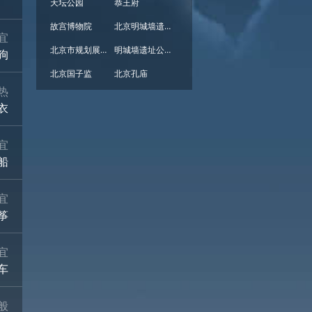
天坛公园
恭王府
故宫博物院
北京明城墙遗址公园
宜
北京市规划展览馆
明城墙遗址公园
狗
北京国子监
北京孔庙
热
衣
宜
船
宜
筝
宜
车
般