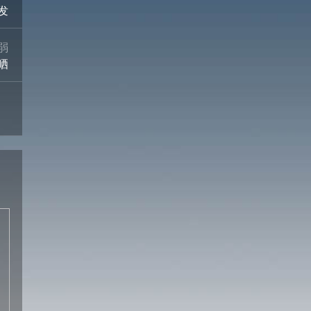
发
弱
晒