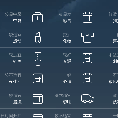
较易中暑
极易发
较适
中暑
感冒
狗
较适宜
控油
运动
化妆
穿
较适宜
较好
不适
钓鱼
交通
划
较不适宜
好
不
夜生活
心情
放风
较适宜
基本适宜
适
晨练
晾晒
洗
长时间开启
较不适宜
一