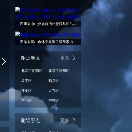
周一
周二
周三
周四
周五
周六
小雨
小雨
小雨
小雨
小雨
阴
四川省凉山彝族自治州盐源县泸沽湖镇亚泸路泸沽湖风景名胜区
33°
安徽省黄山市休宁县溪口镇詹家山
30°
30°
28°
26°
26°
附近地区
更多
北京市朝阳区
北京市通州区
24°
24°
23°
22°
22°
昌平区
顺义区
20°
怀柔区
大兴区
平谷区
密云区
小雨
小雨
小雨
小雨
阴
阵雨
08/17
08/18
08/19
08/20
08/21
08/22
附近景点
更多