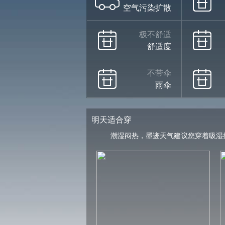
空气污染扩散
极不舒适
舒适度
不带伞
雨伞
明天适合穿
潮湿闷热，墨迹天气建议您穿着吸湿