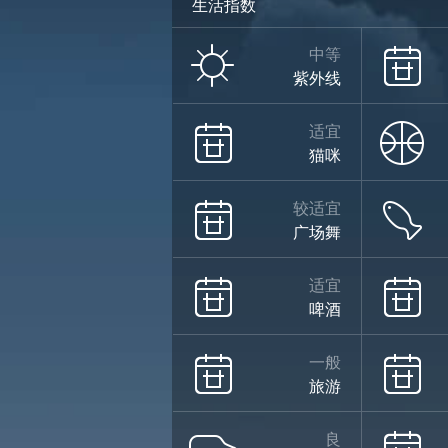
生活指数
中等
紫外线
适宜
猫咪
较适宜
广场舞
适宜
啤酒
一般
旅游
良