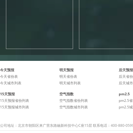
今天预报
明天预报
后天预报
今天省份表
明天省份表
后天省份
今天城市列表
明天城市列表
后天城市
15天预报
空气指数
pm2.5
15天预报省份列表
空气指数省份列表
pm2.5
15天预报城市列表
空气指数城市列表
pm2.5
公司地址：北京市朝阳区来广营东路融新科技中心C座15层 联系电话：400-880-059