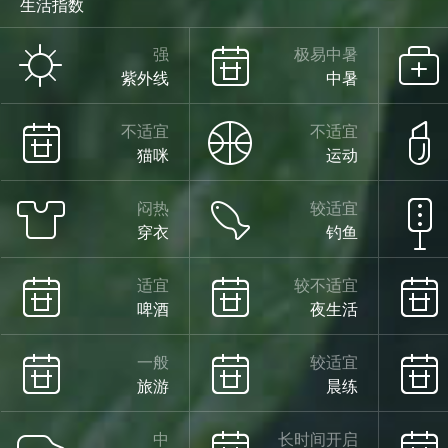
生活指数
强
极易中暑
紫外线
中暑
不适宜
不适宜
猫咪
运动
闷热
较适宜
穿衣
钓鱼
适宜
较不适宜
啤酒
夜生活
一般
较适宜
旅游
晨练
中
长时间开启