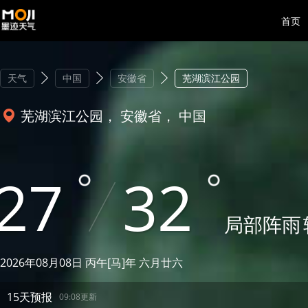
首页
天气
中国
安徽省
芜湖滨江公园
芜湖滨江公园， 安徽省， 中国
27
32
局部阵雨
2026年08月08日 丙午[马]年 六月廿六
15天预报
09:08更新