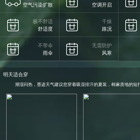
空气污染扩散
空调开启
极不舒适
干燥
舒适度
路况
不带伞
无需防护
雨伞
风寒
明天适合穿
潮湿闷热，墨迹天气建议您穿着吸湿排汗的夏装，棉麻质地的短