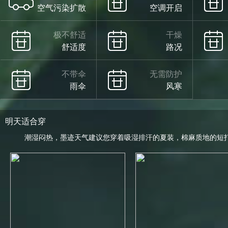
空气污染扩散
空调开启
极不舒适
干燥
舒适度
路况
不带伞
无需防护
雨伞
风寒
明天适合穿
潮湿闷热，墨迹天气建议您穿着吸湿排汗的夏装，棉麻质地的短