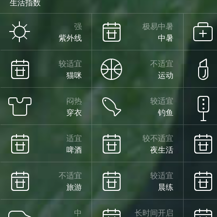
生活指数
强
极易中暑
紫外线
中暑
较适宜
不适宜
猫咪
运动
闷热
较适宜
穿衣
钓鱼
适宜
较不适宜
啤酒
夜生活
不适宜
较适宜
旅游
晨练
中
长时间开启