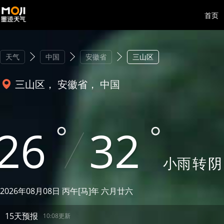
首页
天气
中国
安徽省
三山区
三山区， 安徽省， 中国
26
32
小雨
转
阴
2026年08月08日 丙午[马]年 六月廿六
15天预报
10:08更新