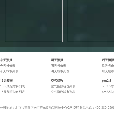
今天预报
明天预报
后天预报
今天省份表
明天省份表
后天省份
今天城市列表
明天城市列表
后天城市
15天预报
空气指数
pm2.5
15天预报省份列表
空气指数省份列表
pm2.5
15天预报城市列表
空气指数城市列表
pm2.5
公司地址：北京市朝阳区来广营东路融新科技中心C座15层 联系电话：400-880-059