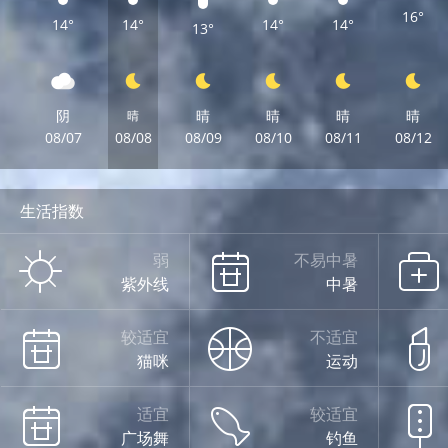
16°
14°
14°
14°
14°
13°
阴
晴
晴
晴
晴
晴
08/07
08/08
08/09
08/10
08/11
08/12
生活指数
弱
不易中暑
紫外线
中暑
较适宜
不适宜
猫咪
运动
适宜
较适宜
广场舞
钓鱼