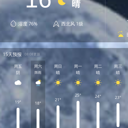
晴
湿度 76%
西北风 1级
15天预报
08:08更新
周五
周六
周日
周一
周二
周三
阴
晴
晴
晴
晴
阵雨
25°
24°
23°
21°
19°
18°