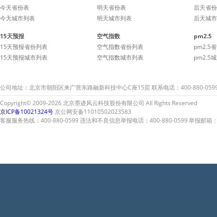
今天省份表
明天省份表
后天省份
今天城市列表
明天城市列表
后天城市
15天预报
空气指数
pm2.5
15天预报省份列表
空气指数省份列表
pm2.5
15天预报城市列表
空气指数城市列表
pm2.5
公司地址：北京市朝阳区来广营东路融新科技中心C座15层 联系电话：400-880-059
Copyright© 2009-2026 北京墨迹风云科技股份有限公司 All Rights Reserved
京ICP备10021324号
京公网安备11010502023583
客服服务热线：400-880-0599 违法和不良信息举报电话：400-880-0599 举报邮箱：A