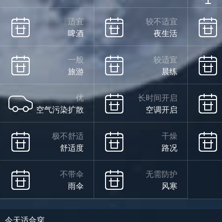
适宜
较不适宜
啤酒
夜生活
一般
较适宜
旅游
晨练
优
长时间开启
空气污染扩散
空调开启
极不舒适
干燥
舒适度
路况
不带伞
无需防护
雨伞
风寒
今天适合穿