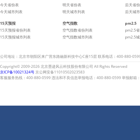
今天省份表
明天省份表
后天省份
今天城市列表
明天城市列表
后天城市
15天预报
空气指数
pm2.5
15天预报省份列表
空气指数省份列表
pm2.5
15天预报城市列表
空气指数城市列表
pm2.5
公司地址：北京市朝阳区来广营东路融新科技中心C座15层 联系电话：400-880-059
Copyright© 2009-2026 北京墨迹风云科技股份有限公司 All Rights Reserved
京ICP备10021324号
京公网安备11010502023583
客服服务热线：400-880-0599 违法和不良信息举报电话：400-880-0599 举报邮箱：A