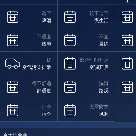
适宜
较不适宜
啤酒
夜生活
不适宜
不宜
旅游
晨练
优
部分时间开启
空气污染扩散
空调开启
很不舒适
湿滑
舒适度
路况
带伞
无需防护
雨伞
风寒
今天适合穿