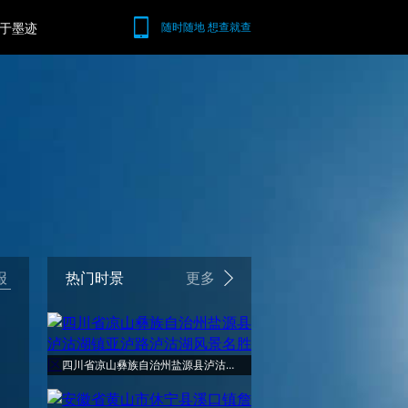
于墨迹
随时随地 想查就查
报
热门时景
更多
四川省凉山彝族自治州盐源县泸沽湖镇亚泸路泸沽湖风景名胜区