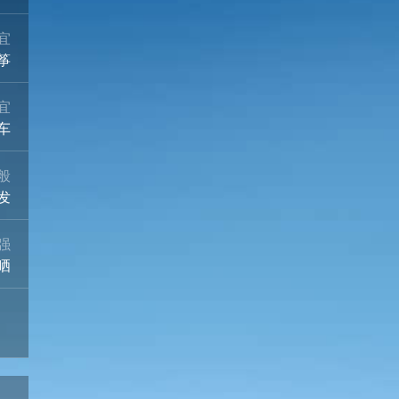
宜
筝
宜
车
般
发
强
晒