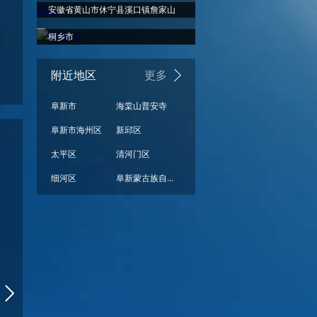
安徽省黄山市休宁县溪口镇詹家山
桐乡市
附近地区
更多
阜新市
海棠山普安寺
阜新市海州区
新邱区
太平区
清河门区
周一
周二
周三
周四
周五
周六
细河区
阜新蒙古族自治县
小雨
小雨
小雨
小雨
小雨
多云
30°
30°
30°
30°
28°
26°