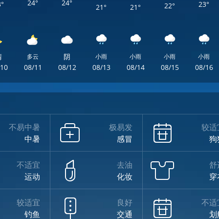
24°
24°
3°
23°
22°
21°
21°
晴
阴
多云
小雨
小雨
小雨
小雨
/10
08/11
08/12
08/13
08/14
08/15
08/16
不易中暑
极易发
较适
中暑
感冒
狗
不适宜
去油
舒
运动
化妆
穿
较适宜
良好
不适
钓鱼
交通
划