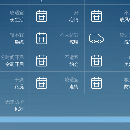
较适宜
好
不
夜生活
心情
放风
较不宜
不太适宜
较适
晨练
晾晒
洗
部分时间开启
不适宜
一
空调开启
约会
美
干燥
较适宜
极
路况
逛街
防
无需防护
风寒