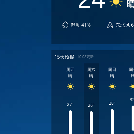
湿度 41%
东北风 
15天预报
10:08更新
周五
周六
周日
周
晴
晴
晴
3
28°
27°
26°