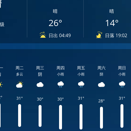
晴
晴
晴
26°
14°
6级
日出 04:49
日落 19:02
一
周二
周三
周四
周五
周六
周日
晴
阴
多云
小雨
小雨
阴
小雨
2°
31°
31°
31°
30°
30°
28°