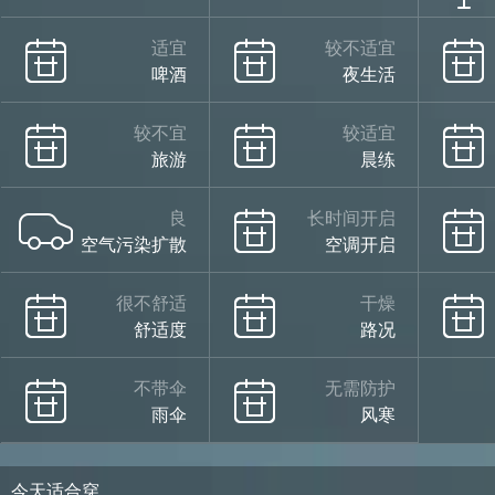
适宜
较不适宜
啤酒
夜生活
较不宜
较适宜
旅游
晨练
良
长时间开启
空气污染扩散
空调开启
很不舒适
干燥
舒适度
路况
不带伞
无需防护
雨伞
风寒
今天适合穿