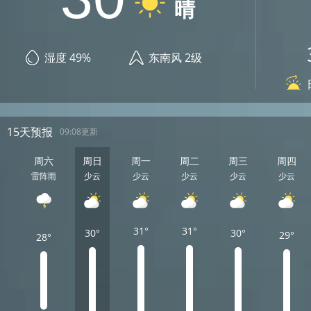
晴
湿度 49%
东南风 2级
15天预报
09:08更新
周六
周日
周一
周二
周三
周四
雷阵雨
少云
少云
少云
少云
少云
31°
31°
30°
30°
29°
28°