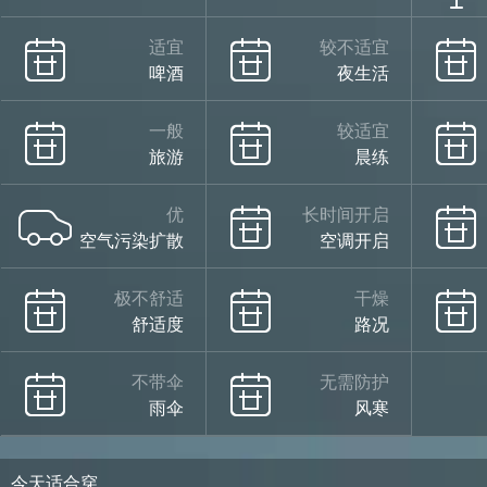
适宜
较不适宜
啤酒
夜生活
一般
较适宜
旅游
晨练
优
长时间开启
空气污染扩散
空调开启
极不舒适
干燥
舒适度
路况
不带伞
无需防护
雨伞
风寒
今天适合穿