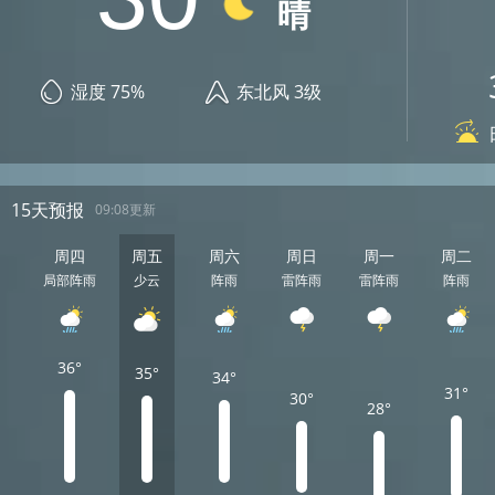
晴
湿度 75%
东北风 3级
15天预报
09:08更新
周四
周五
周六
周日
周一
周二
局部阵雨
少云
阵雨
雷阵雨
雷阵雨
阵雨
36°
35°
34°
31°
30°
28°