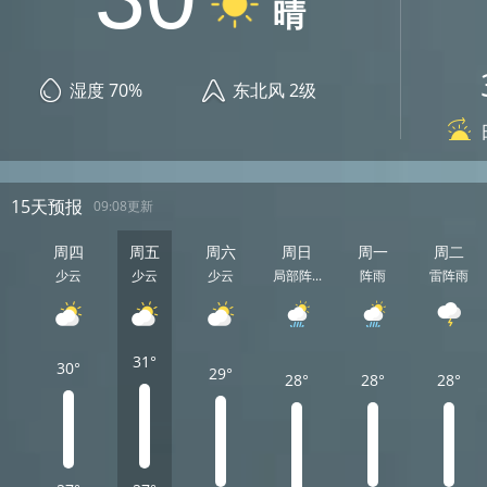
晴
湿度 70%
东北风 2级
15天预报
09:08更新
周四
周五
周六
周日
周一
周二
少云
少云
少云
局部阵...
阵雨
雷阵雨
31°
30°
29°
28°
28°
28°