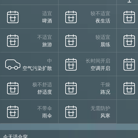
适宜
较不适宜
啤酒
夜生活
不适宜
较适宜
旅游
晨练
中
长时间开启
空气污染扩散
空调开启
极不舒适
干燥
舒适度
路况
不带伞
无需防护
雨伞
风寒
今天适合穿