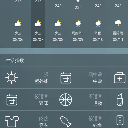
27°
27°
24°
24°
24°
23°
少云
少云
少云
局部阵...
阵雨
雷阵雨
08/06
08/07
08/08
08/09
08/10
08/11
生活指数
强
易中暑
紫外线
中暑
较适宜
不适宜
猫咪
运动
闷热
较适宜
穿衣
钓鱼