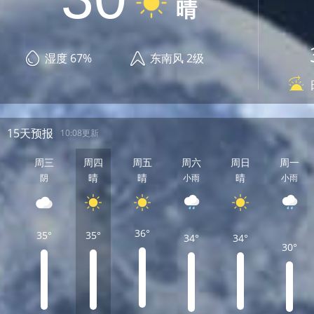
晴
湿度 67%
东南风 2级
15天预报
10:08更新
周三
周四
周五
周六
周日
周一
晴
晴
晴
阴
小雨
小雨
36°
35°
35°
34°
34°
30°