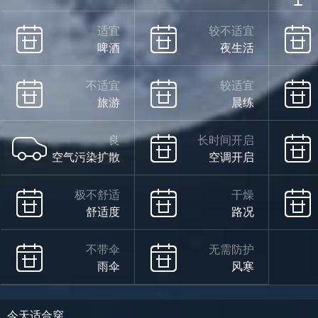
适宜
较不适宜
啤酒
夜生活
不适宜
较适宜
旅游
晨练
良
长时间开启
空气污染扩散
空调开启
极不舒适
干燥
舒适度
路况
不带伞
无需防护
雨伞
风寒
今天适合穿