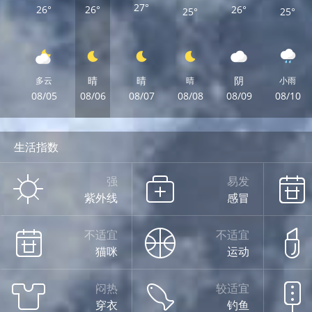
27°
26°
26°
26°
25°
25°
晴
晴
阴
多云
晴
小雨
08/05
08/06
08/07
08/08
08/09
08/10
生活指数
强
易发
紫外线
感冒
不适宜
不适宜
猫咪
运动
闷热
较适宜
穿衣
钓鱼