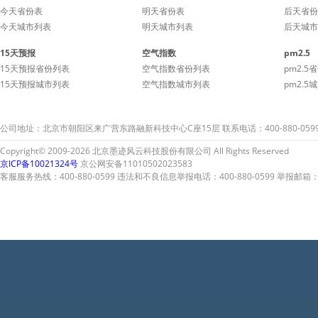
今天省份表
明天省份表
后天省份
今天城市列表
明天城市列表
后天城市
15天预报
空气指数
pm2.5
15天预报省份列表
空气指数省份列表
pm2.5
15天预报城市列表
空气指数城市列表
pm2.5
公司地址：北京市朝阳区来广营东路融新科技中心C座15层 联系电话：400-880-059
Copyright© 2009-2026 北京墨迹风云科技股份有限公司 All Rights Reserved
京ICP备10021324号
京公网安备11010502023583
客服服务热线：400-880-0599 违法和不良信息举报电话：400-880-0599 举报邮箱：A