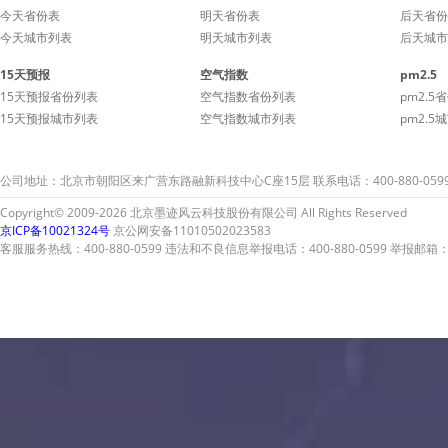
今天省份表
明天省份表
后天省份
今天城市列表
明天城市列表
后天城市
15天预报
空气指数
pm2.5
15天预报省份列表
空气指数省份列表
pm2.5
15天预报城市列表
空气指数城市列表
pm2.5
公司地址：北京市朝阳区来广营东路融新科技中心C座15层 联系电话：400-880-059
Copyright© 2009-2026 北京墨迹风云科技股份有限公司 All Rights Reserved
京ICP备10021324号
京公网安备11010502023583
客服服务热线：400-880-0599 违法和不良信息举报电话：400-880-0599 举报邮箱：A