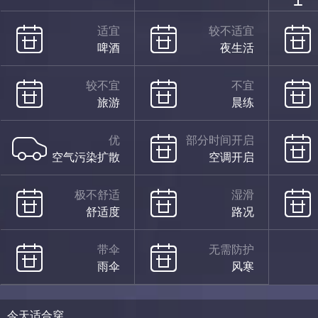
适宜
较不适宜
啤酒
夜生活
较不宜
不宜
旅游
晨练
优
部分时间开启
空气污染扩散
空调开启
极不舒适
湿滑
舒适度
路况
带伞
无需防护
雨伞
风寒
今天适合穿