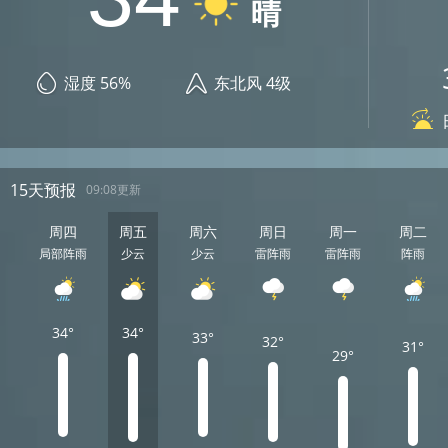
晴
湿度 56%
东北风 4级
15天预报
09:08更新
周四
周五
周六
周日
周一
周二
局部阵雨
少云
少云
雷阵雨
雷阵雨
阵雨
34°
34°
33°
32°
31°
29°