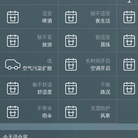
适宜
较不适宜
啤酒
夜生活
较不宜
较适宜
旅游
晨练
优
长时间开启
空气污染扩散
空调开启
极不舒适
干燥
舒适度
路况
不带伞
无需防护
雨伞
风寒
今天适合穿