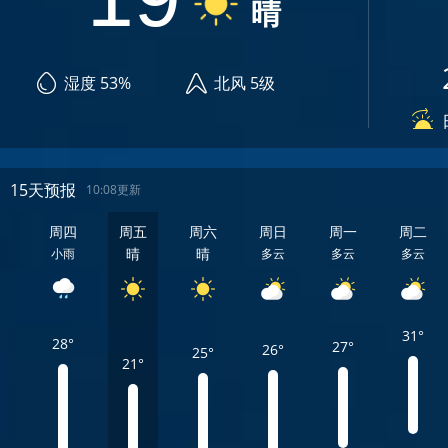
晴
湿度 53%
北风 5级
15天预报
10:08更新
周四
周五
周六
周日
周一
周二
晴
晴
小雨
多云
多云
多云
31°
28°
27°
26°
25°
21°