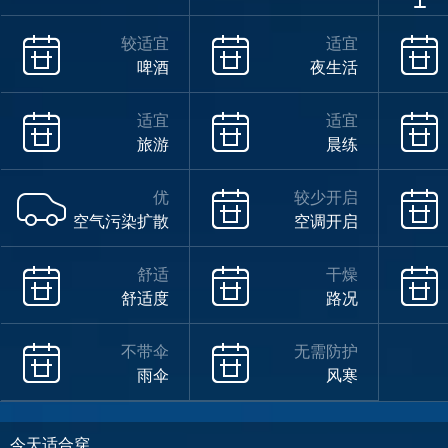
较适宜
适宜
啤酒
夜生活
适宜
适宜
旅游
晨练
优
较少开启
空气污染扩散
空调开启
舒适
干燥
舒适度
路况
不带伞
无需防护
雨伞
风寒
今天适合穿