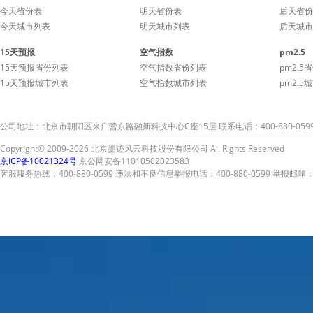
今天省份表
明天省份表
后天省份
今天城市列表
明天城市列表
后天城市
15天预报
空气指数
pm2.5
15天预报省份列表
空气指数省份列表
pm2.5
15天预报城市列表
空气指数城市列表
pm2.5
公司地址：北京市朝阳区来广营东路融新科技中心C座15层 联系电话：400-880-059
Copyright© 2009-2026 北京墨迹风云科技股份有限公司 All Rights Reserved
京ICP备10021324号
京公网安备11010502023583
客服服务热线：400-880-0599 违法和不良信息举报电话：400-880-0599 举报邮箱：A