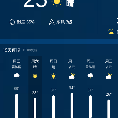
晴
湿度 55%
东风 3级
15天预报
10:08更新
周五
周六
周日
周一
周二
周三
晴
晴
雷阵雨
多云
雷阵雨
多云
34°
33°
31°
31°
28°
26°