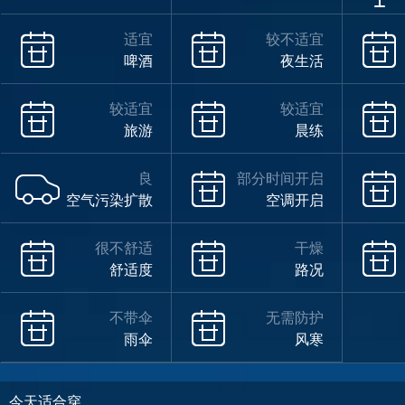
适宜
较不适宜
啤酒
夜生活
较适宜
较适宜
旅游
晨练
良
部分时间开启
空气污染扩散
空调开启
很不舒适
干燥
舒适度
路况
不带伞
无需防护
雨伞
风寒
今天适合穿