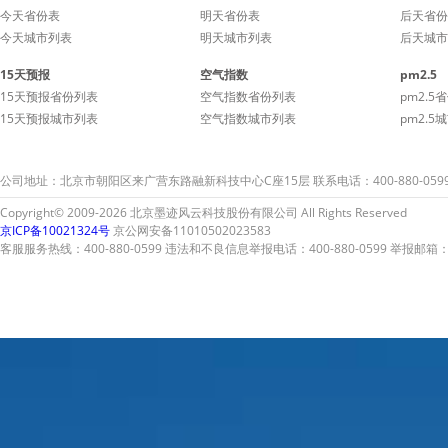
今天省份表
明天省份表
后天省份
今天城市列表
明天城市列表
后天城市
15天预报
空气指数
pm2.5
15天预报省份列表
空气指数省份列表
pm2.5
15天预报城市列表
空气指数城市列表
pm2.5
公司地址：北京市朝阳区来广营东路融新科技中心C座15层 联系电话：400-880-059
Copyright© 2009-2026 北京墨迹风云科技股份有限公司 All Rights Reserved
京ICP备10021324号
京公网安备11010502023583
客服服务热线：400-880-0599 违法和不良信息举报电话：400-880-0599 举报邮箱：A