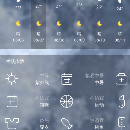
28°
27°
27°
26°
25°
24°
晴
晴
晴
晴
晴
晴
08/06
08/07
08/08
08/09
08/10
08/11
生活指数
中等
极易中暑
紫外线
中暑
不适宜
不适宜
猫咪
运动
炎热
较适宜
穿衣
钓鱼