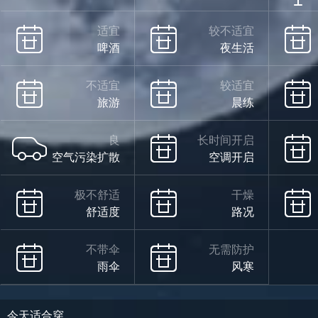
适宜
较不适宜
啤酒
夜生活
不适宜
较适宜
旅游
晨练
良
长时间开启
空气污染扩散
空调开启
极不舒适
干燥
舒适度
路况
不带伞
无需防护
雨伞
风寒
今天适合穿