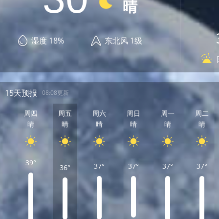
晴
湿度 18%
东北风 1级
15天预报
08:08更新
周四
周五
周六
周日
周一
周二
晴
晴
晴
晴
晴
晴
39°
37°
37°
37°
37°
36°