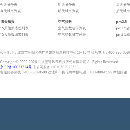
今天省份表
明天省份表
后天省份
今天城市列表
明天城市列表
后天城市
15天预报
空气指数
pm2.5
15天预报省份列表
空气指数省份列表
pm2.5
15天预报城市列表
空气指数城市列表
pm2.5
公司地址：北京市朝阳区来广营东路融新科技中心C座15层 联系电话：400-880-059
Copyright© 2009-2026 北京墨迹风云科技股份有限公司 All Rights Reserved
京ICP备10021324号
京公网安备11010502023583
客服服务热线：400-880-0599 违法和不良信息举报电话：400-880-0599 举报邮箱：A