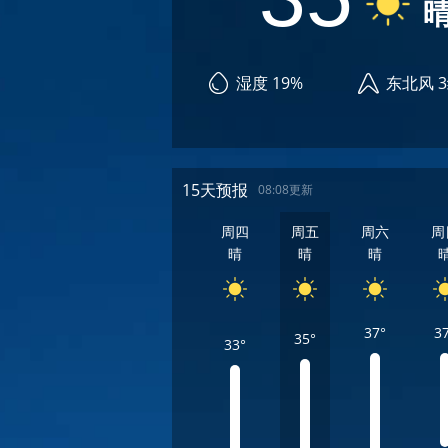
湿度 19%
东北风 
15天预报
08:08更新
周四
周五
周六
周
晴
晴
晴
37°
3
35°
33°