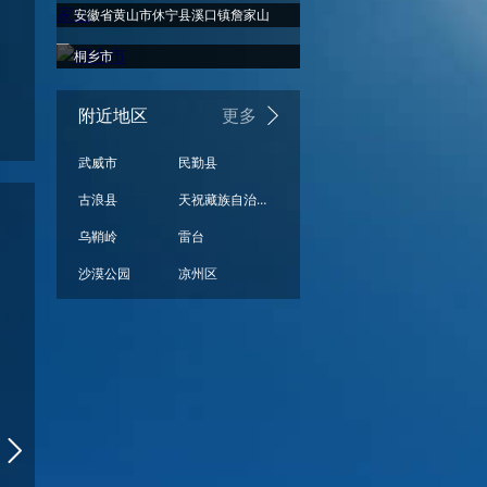
安徽省黄山市休宁县溪口镇詹家山
桐乡市
附近地区
更多
武威市
民勤县
古浪县
天祝藏族自治县
乌鞘岭
雷台
周日
周一
周二
周三
周四
周五
沙漠公园
凉州区
晴
晴
晴
晴
晴
晴
33°
32°
32°
31°
30°
30°