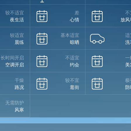
较不适宜
差
不
夜生活
心情
放风
较适宜
基本适宜
适
晨练
晾晒
洗
长时间开启
不适宜
一
空调开启
约会
美
干燥
较不宜
极
路况
逛街
防
无需防护
风寒