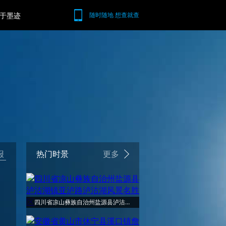
于墨迹
随时随地 想查就查
报
热门时景
更多
四川省凉山彝族自治州盐源县泸沽湖镇亚泸路泸沽湖风景名胜区