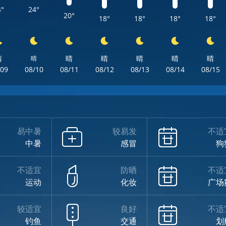
4°
24°
20°
18°
18°
18°
18°
晴
晴
晴
晴
晴
晴
晴
/09
08/10
08/11
08/12
08/13
08/14
08/15
易中暑
较易发
不适
中暑
感冒
狗
不适宜
防晒
不适
运动
化妆
广场
较适宜
良好
不适
钓鱼
交通
划