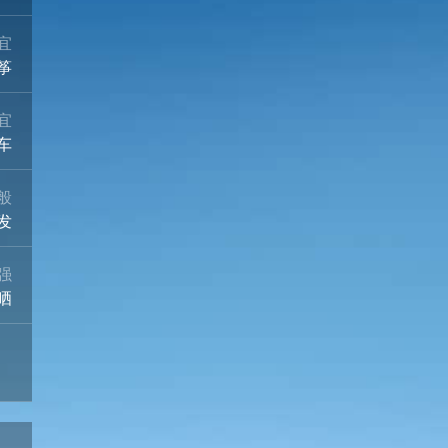
宜
筝
宜
车
般
发
强
晒