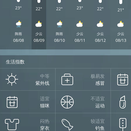
23°
23°
22°
22°
22°
21°
阵雨
少云
阵雨
少云
少云
少云
08/08
08/09
08/10
08/11
08/12
08/13
生活指数
中等
极易发
紫外线
感冒
适宜
不适宜
猫咪
运动
闷热
较适宜
穿衣
钓鱼