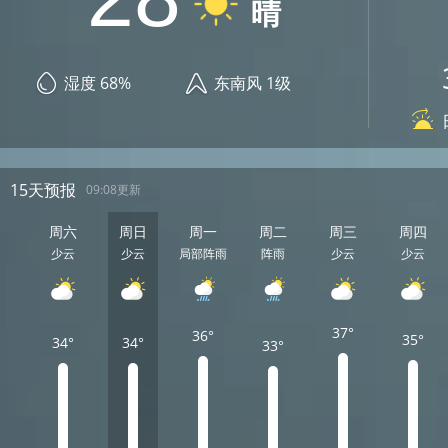
晴
湿度 68%
东南风 1级
15天预报
09:08更新
周六
周日
周一
周二
周三
周四
少云
少云
局部阵雨
阵雨
少云
少云
37°
36°
35°
34°
34°
33°