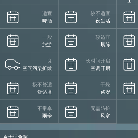
适宜
较不适宜
啤酒
夜生活
一般
较适宜
旅游
晨练
良
长时间开启
空气污染扩散
空调开启
极不舒适
干燥
舒适度
路况
不带伞
无需防护
雨伞
风寒
今天适合穿