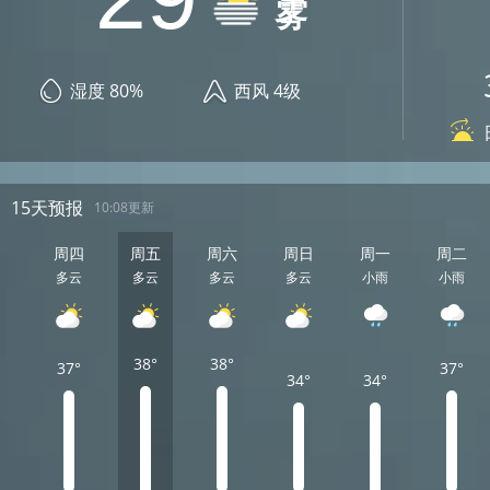
雾
湿度 80%
西风 4级
15天预报
10:08更新
周四
周五
周六
周日
周一
周二
多云
多云
多云
多云
小雨
小雨
38°
38°
37°
37°
34°
34°