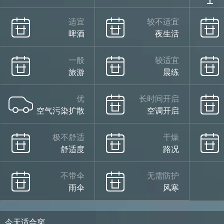
适宜
较不适宜
啤酒
夜生活
一般
较适宜
旅游
晨练
优
长时间开启
空气污染扩散
空调开启
极不舒适
干燥
舒适度
路况
不带伞
无需防护
雨伞
风寒
今天适合穿