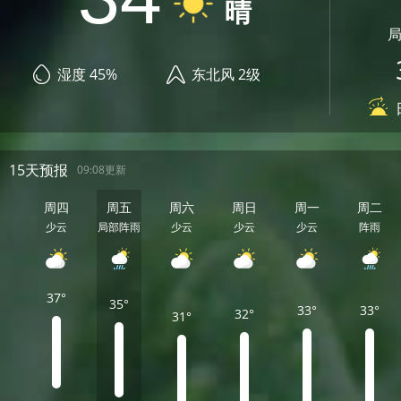
晴
湿度 45%
东北风 2级
15天预报
09:08更新
周四
周五
周六
周日
周一
周二
少云
局部阵雨
少云
少云
少云
阵雨
37°
35°
33°
33°
32°
31°