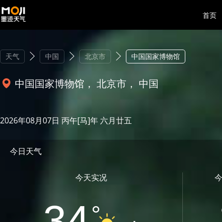
首页
天气
中国
北京市
中国国家博物馆
中国国家博物馆， 北京市， 中国
2026年08月07日 丙午[马]年 六月廿五
今日天气
今天实况
34