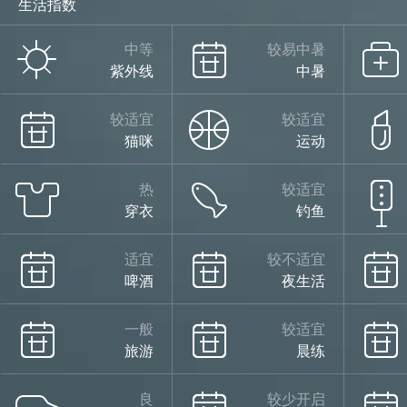
生活指数
中等
较易中暑
紫外线
中暑
较适宜
较适宜
猫咪
运动
热
较适宜
穿衣
钓鱼
适宜
较不适宜
啤酒
夜生活
一般
较适宜
旅游
晨练
良
较少开启