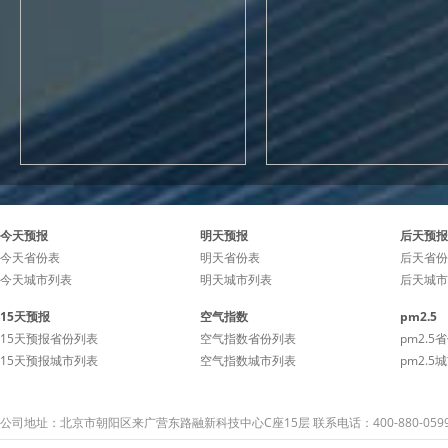
今天预报
明天预报
后天预报
今天省份表
明天省份表
后天省份
今天城市列表
明天城市列表
后天城市
15天预报
空气指数
pm2.5
15天预报省份列表
空气指数省份列表
pm2.5
15天预报城市列表
空气指数城市列表
pm2.5
公司地址：北京市朝阳区来广营东路融新科技中心C座15层 联系电话：400-880-059