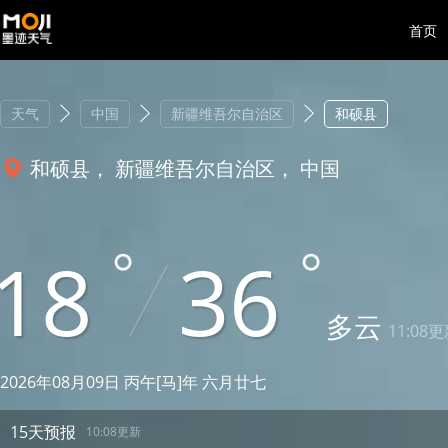
首页
天气
中国
新疆维吾尔自治区
和硕县
和硕县， 新疆维吾尔自治区， 中国
18
36
多云
11:08
2026年08月09日 丙午[马]年 六月廿七
15天预报
10:08更新