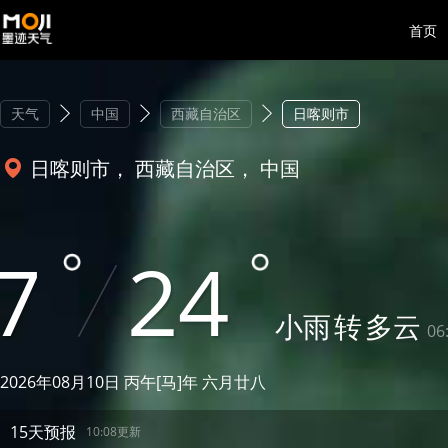
首页
天气
中国
西藏自治区
日喀则市
日喀则市， 西藏自治区， 中国
7
24
小雨
转
多云
06
2026年08月10日 丙午[马]年 六月廿八
15天预报
10:08更新