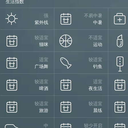
生活指数
强
不易中暑
紫外线
中暑
较适宜
不适宜
猫咪
运动
适宜
较适宜
广场舞
钓鱼
较适宜
适宜
啤酒
夜生活
较适宜
较适宜
旅游
晨练
中
较少开启