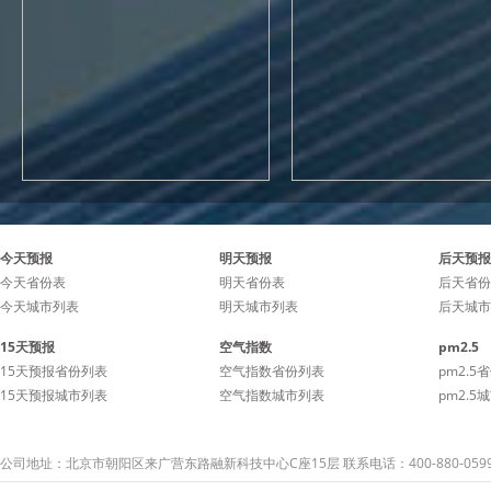
今天预报
明天预报
后天预报
今天省份表
明天省份表
后天省份
今天城市列表
明天城市列表
后天城市
15天预报
空气指数
pm2.5
15天预报省份列表
空气指数省份列表
pm2.5
15天预报城市列表
空气指数城市列表
pm2.5
公司地址：北京市朝阳区来广营东路融新科技中心C座15层 联系电话：400-880-059