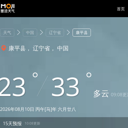
首页
天气
中国
辽宁省
康平县
康平县， 辽宁省， 中国
23
33
多云
09:08
2026年08月10日 丙午[马]年 六月廿八
15天预报
10:08更新