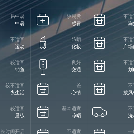
易中暑
较易发
不适
中暑
感冒
狗
不适宜
防晒
不适
运动
化妆
广场
较适宜
良好
不适
钓鱼
交通
划
较不适宜
差
不
夜生活
心情
放风
较适宜
基本适宜
不
晨练
晾晒
洗
长时间开启
不适宜
一