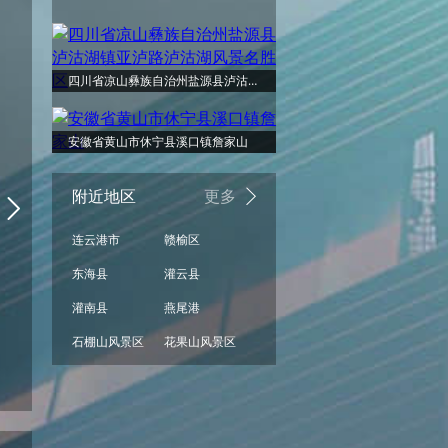
周日
周一
周二
周三
周四
周五
阴
阴
阴
阴
阵雨
阴
四川省凉山彝族自治州盐源县泸沽湖镇亚泸路泸沽湖风景名胜区
30°
30°
29°
29°
29°
29°
安徽省黄山市休宁县溪口镇詹家山
附近地区
更多
连云港市
赣榆区
24°
24°
23°
23°
23°
23°
东海县
灌云县
灌南县
燕尾港
石棚山风景区
花果山风景区
阴
阴
阴
阵雨
阴
阵雨
08/16
08/17
08/18
08/19
08/20
08/21