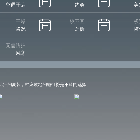
空调开启
约会
美
干燥
较不宜
极
路况
逛街
防
无需防护
风寒
排汗的夏装，棉麻质地的短打扮是不错的选择。