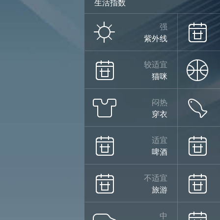
生活指数
强
紫外线
较适宜
猫咪
闷热
穿衣
适宜
啤酒
不适宜
旅游
中