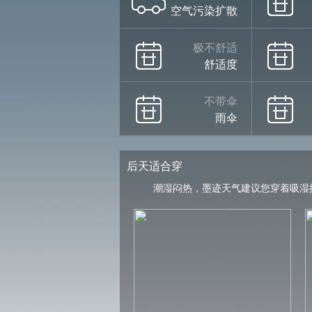
空气污染扩散
极不舒适
舒适度
不带伞
雨伞
后天适合穿
潮湿闷热，墨迹天气建议您穿着吸湿