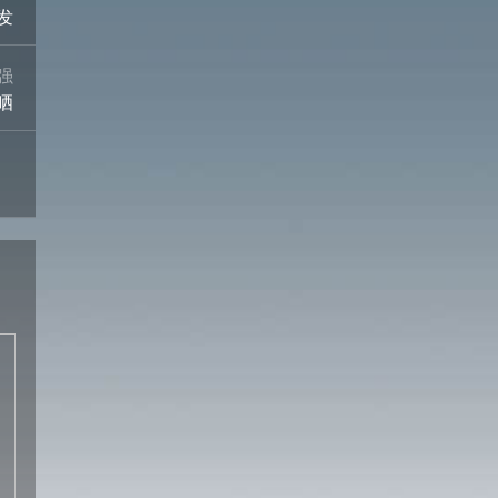
发
强
晒