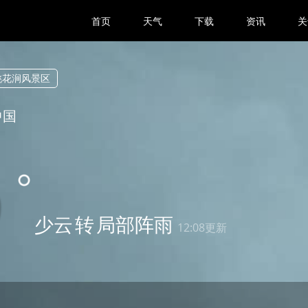
首页
天气
下载
资讯
关
桃花涧风景区
中国
9
少云
转
局部阵雨
12:08更新