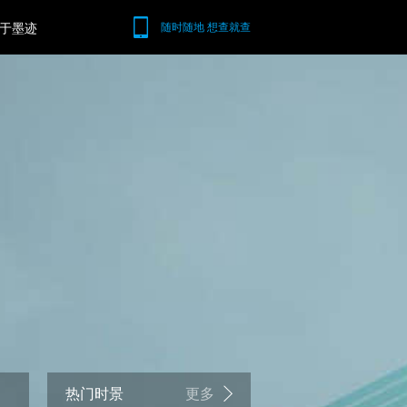
于墨迹
随时随地 想查就查
热门时景
更多