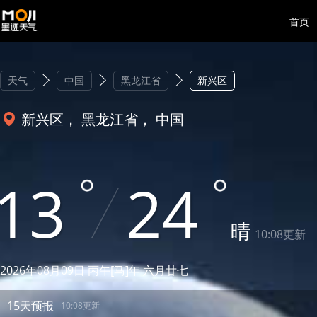
首页
天气
中国
黑龙江省
新兴区
新兴区， 黑龙江省， 中国
13
24
晴
10:08更新
2026年08月09日 丙午[马]年 六月廿七
15天预报
10:08更新