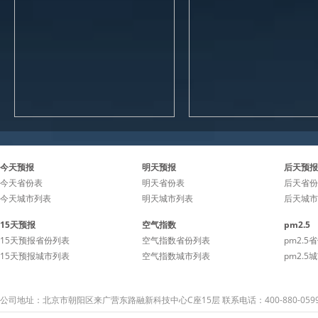
今天预报
明天预报
后天预报
今天省份表
明天省份表
后天省份
今天城市列表
明天城市列表
后天城市
15天预报
空气指数
pm2.5
15天预报省份列表
空气指数省份列表
pm2.5
15天预报城市列表
空气指数城市列表
pm2.5
公司地址：北京市朝阳区来广营东路融新科技中心C座15层 联系电话：400-880-059