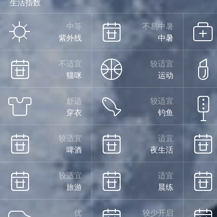
生活指数
中等
不易中暑
紫外线
中暑
不适宜
较适宜
猫咪
运动
舒适
较适宜
穿衣
钓鱼
较适宜
适宜
啤酒
夜生活
较适宜
适宜
旅游
晨练
优
较少开启